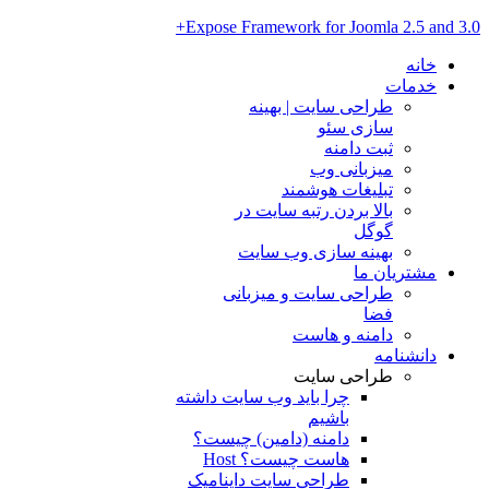
Expose Framework for Joomla 2.5 and 3.0+
خانه
خدمات
طراحی سایت | بهینه
سازی سئو
ثبت دامنه
میزبانی وب
تبلیغات هوشمند
بالا بردن رتبه سایت در
گوگل
بهینه سازی وب سایت
مشتریان ما
طراحی سایت و میزبانی
فضا
دامنه و هاست
دانشنامه
طراحی سایت
چرا باید وب سایت داشته
باشیم
دامنه (دامین) چیست؟
هاست چیست؟ Host
طراحی سایت داینامیک