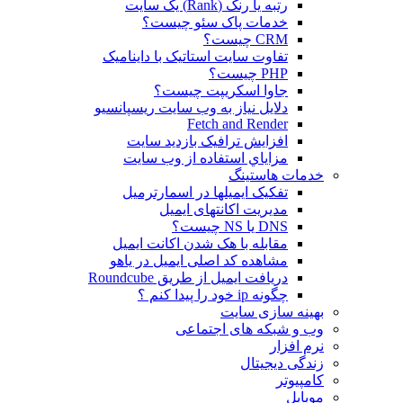
رتبه یا رنک (Rank) یک سایت
خدمات پاک سئو چیست؟
CRM چیست؟
تفاوت سایت استاتیک با داینامیک
PHP چیست؟
جاوا اسکریپت چیست؟
دلايل نياز به وب سايت ريسپانسيو
Fetch and Render
افزایش ترافیک بازدید سایت
مزاياي استفاده از وب سايت
خدمات هاستینگ
تفکیک ایمیلها در اسمارترمیل
مدیریت اکانتهای ایمیل
DNS یا NS چیست؟
مقابله با هک شدن اکانت ایمیل
مشاهده کد اصلی ایمیل در یاهو
دریافت ایمیل از طریق Roundcube
چگونه ip خود را پیدا کنم ؟
بهینه سازی سایت
وب و شبکه های اجتماعی
نرم افزار
زندگی دیجیتال
کامپیوتر
موبایل