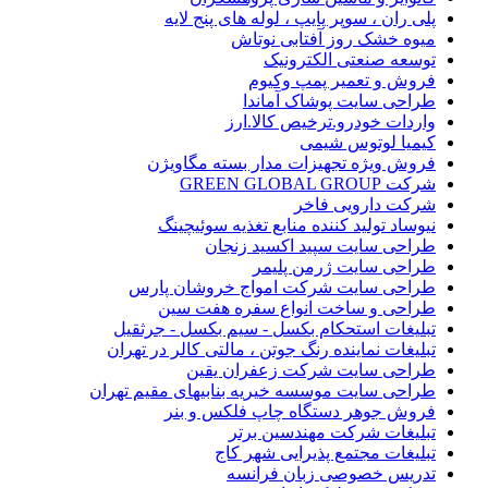
پلی ران ، سوپر پایپ ، لوله های پنج لایه
میوه خشک روز آفتابی نوتاش
توسعه صنعتی الکترونیک
فروش و تعمیر پمپ وکیوم
طراحی سایت پوشاک آماندا
واردات خودرو.ترخیص کالا.ارز
کیمیا لوتوس شیمی
فروش ویژه تجهیزات مدار بسته مگاویژن
شرکت GREEN GLOBAL GROUP
شرکت دارویی فاخر
نیوساد تولید کننده منابع تغذیه سوئیچینگ
طراحی سایت سپید اکسید زنجان
طراحی سایت ژرمن پلیمر
طراحی سایت شرکت امواج خروشان پارس
طراحی و ساخت انواع سفره هفت سین
تبلیغات استحکام بکسل - سیم بکسل - جرثقیل
تبلیغات نماینده رنگ جوتن ، مالتی کالر در تهران
طراحی سایت شرکت زعفران یقین
طراحی سایت موسسه خیریه بنابیهای مقیم تهران
فروش جوهر دستگاه چاپ فلکس و بنر
تبلیغات شرکت مهندسین برتر
تبلیغات مجتمع پذیرایی شهر کاج
تدریس خصوصی زبان فرانسه