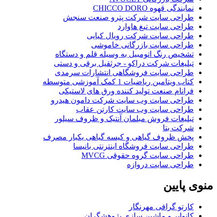
نمایندگی قهوه CHICCO DORO
طراحی سایت شرکت پترو صنعت سنجش
طراحی سایت تیغ هاوارد
طراحی سایت شرکت رویال کیایی
طراحی سایت بازرگانی خاموشی
تشخیص رنگ اتومبیل به وسیله قلم و دستگاه
تبلیغات شرکت دراکو - جرثقیل برقی و دستی
طراحی سایت فروشگاهی انتشارات سرمدی
کتاب ویتامین ریاضیات 1 کمک آموزشی متوسطه
فرانام صنعت تولید کننده ورق های لاستیکی
طراحی سایت وب سایت شرکت دامون هیدرو
طراحی سایت وب سایت کارتن عقاب
تبلیغات فروش مبلمان آنتیک و ظروف سیلور
شرکت بتا
پخش ظروف گیاهی و کیسه گیاهی یکبار مصرف
طراحی سایت فروشگاه اینترنتی بانیسا
طراحی سایت گروه حقوقی MVCG
طراحی سایت دروازه
منوی
پایین
کارتو گرافی مهرنگار
کانوایر و ماشین سازی پژوهشگران