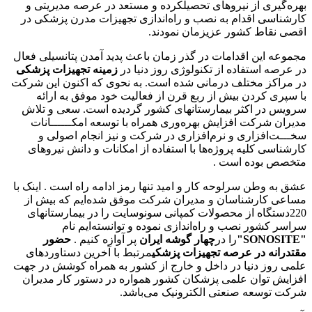
بهره‌گیری از نیروهای تحصیلکرده و مستعد در عرصه مدیریتی و
کارشناسی اقدام به نصب و راه‌اندازی تجهيزات مدرن پزشکی در
اقصی نقاط کشور عزیزمان نمودند.
مجموعه این اقدامات در گذر زمان باعث پدید آمدن پتانسیلی فعال
در عرصه استفاده از تکنولوژی روز دنيا در
زمينه تجهيزات پزشکی
در مراکز مختلف درمانی شده است. به نحوی که اکنون این شرکت
با سپری کردن بیش از ربع قرن از فعالیت خود موفق به ارائه
سرويس در اکثر بيمارستانهای کشور گردیده است. سعی و تلاش
مدیران شرکت افزایش بهره‌وری همراه با توسعه امکــــــانات
سخـــت‌افزاری و نرم‌افزاری در شرکت و نیز انجام اصولی و
کارشناسی کلیه پروژه‌ها با استفاده از امکانات و دانش نیروهای
متخصص بوده است .
عشق به وطن سرلوحه کار و امید تنها رمز ادامه راه است . اینک با
مساعی کارشناسان و مدیران شرکت موفق شده‌ايم که بیش از
220دستگاه از محصولات کمپانی سونوسایت را در بيمارستانهای
سراسر کشور نصب و راه‌اندازی نموده و توانسته‌ایم نام
"SONOSITE"
را در
چهار گوشه ایران
پر آوازه کنیم .
حضور
مقتدرانه در عرصه تجهيزات پزشکی
مرتبط با آخرين دستاوردهای
علمی روز دنيا در داخل و خارج از کشور به همراه کوشش در جهت
افزایش توان علمی پزشکان کشور همواره در دستور کار مدیران
شرکت توسعه صنعتی الکترونيک می‌باشد.