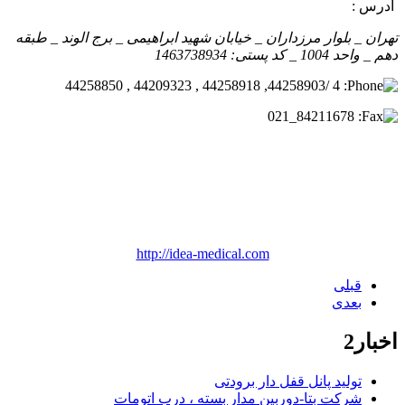
آدرس :
تهران _ بلوار مرزداران _ خيابان شهید ابراهیمی _ برج الوند _ طبقه
دهم _ واحد 1004 _ کد پستی: 1463738934
4 /44258903, 44258918 , 44209323 , 44258850
84211678_021
http://idea-medical.com
قبلی
بعدی
اخبار2
تولید پانل قفل دار برودتی
شرکت بتا-دوربین مدار بسته ، درب اتومات