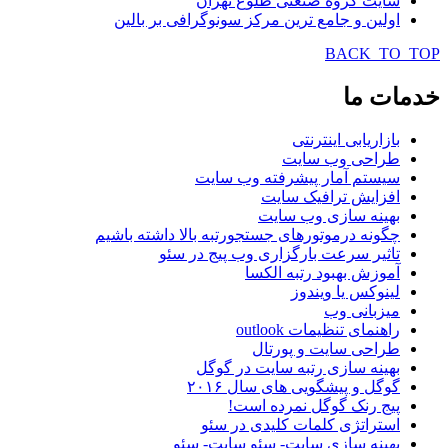
سایت گروه صنعتی طلوع تهران
اولین و جامع ترین مرکز سونوگرافی بر بالین
BACK_TO_TOP
خدمات
ما
بازاریابی اینترنتی
طراحی وب سایت
سیستم آمار پیشرفته وب سایت
افزایش ترافیک سایت
بهینه سازی وب سایت
چگونه درموتورهای جستجورتبه بالا داشته باشیم
تاثیر سرعت بارگزاری وب پیج در سئو
آموزش بهبود رتبه الکسا
لینوکس یا ویندوز
میزبانی وب
راهنمای تنظیمات outlook
طراحی سایت و پورتال
بهینه سازی رتبه سایت در گوگل
گوگل و پیشگویی های سال ۲۰۱۶
پیج رنک گوگل نمرده است!
استراتژی کلمات کلیدی در سئو
بهینه سازی سایت- سئو سایت- سئو