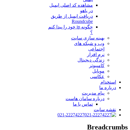
مشاهده کد اصلی ایمیل
در یاهو
دریافت ایمیل از طریق
Roundcube
چگونه ip خود را پیدا کنم
؟
بهینه سازی سایت
وب و شبکه های
اجتماعی
نرم افزار
زندگی دیجیتال
کامپیوتر
موبایل
عکاسی
استخدام
درباره ما
پیام مدیریت
درباره سامان هاست
تماس با ما
نقشه سایت
021-22274227
Breadcrumbs