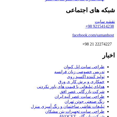
شبکه
های اجتماعی
نقشه سایت
9215414238 98+
facebook.com/samanhost
22274227 21 98+
اخبار
طراحی سایت اپل کیوان
تدریس خصوصی زبان فرانسه
تولید کننده اکسید روی
خمکاری و برش کار ی ورق
هدایای تبلیغاتی با قیمت های باور نکردنی
شرکت بازرگانی عصر افق
طراحی سایت عصر آتیه ایران
رنگ صنعتی جوتن تهران
تبلیغات نقاشی ساختمان و رنگ آمیزی منزل
طراحی سایت تجهیزات بتن مشکان
شرکت بازرگانی AVOCET