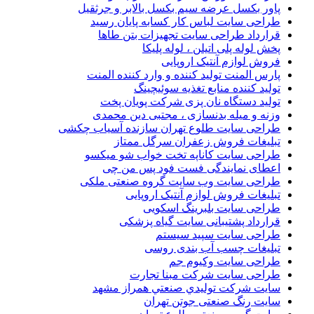
پاور بکسل عرضه سیم بکسل بالابر و جرثقیل
طراحی سایت لباس کار کسابه پایان رسید
قرارداد طراحی سایت تجهیزات بتن طاها
پخش لوله پلی اتیلن ، لوله پلیکا
فروش لوازم آنتیک اروپایی
پارس المنت تولید کننده و وارد کننده المنت
تولید کننده منابع تغذیه سوئیچینگ
تولید دستگاه نان پزی شرکت پویان پخت
وزنه و میله بدنسازی ، مجتبی دین محمدی
طراحی سایت طلوع تهران سازنده آسیاب چکشی
تبلیغات فروش زعفران سرگل ممتاز
طراحی سایت کاناپه تخت خواب شو میکسو
اعطای نمایندگی فست فود پس من چی
طراحی سایت وب سایت گروه صنعتی ملکی
تبلیغات فروش لوازم آنتیک اروپایی
طراحی سایت بلبرینگ اسکویی
قرارداد پشتیبانی سایت گیاه پزشکی
طراحی سایت سپید سیستم
تبلیغات چسب آب بندی روسی
طراحی سایت وکیوم جم
طراحی سایت شرکت مبنا تجارت
سایت شركت توليدي صنعتي همراز مشهد
سایت رنگ صنعتی جوتن تهران