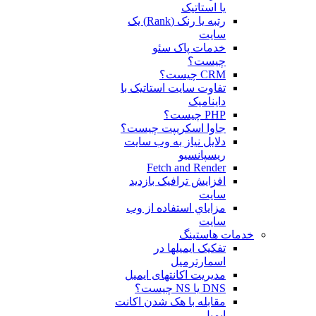
یا استاتیک
رتبه یا رنک (Rank) یک
سایت
خدمات پاک سئو
چیست؟
CRM چیست؟
تفاوت سایت استاتیک با
داینامیک
PHP چیست؟
جاوا اسکریپت چیست؟
دلايل نياز به وب سايت
ريسپانسيو
Fetch and Render
افزایش ترافیک بازدید
سایت
مزاياي استفاده از وب
سايت
خدمات هاستینگ
تفکیک ایمیلها در
اسمارترمیل
مدیریت اکانتهای ایمیل
DNS یا NS چیست؟
مقابله با هک شدن اکانت
ایمیل