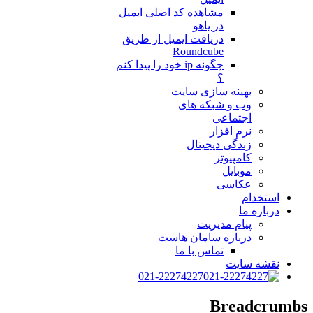
مشاهده کد اصلی ایمیل
در یاهو
دریافت ایمیل از طریق
Roundcube
چگونه ip خود را پیدا کنم
؟
بهینه سازی سایت
وب و شبکه های
اجتماعی
نرم افزار
زندگی دیجیتال
کامپیوتر
موبایل
عکاسی
استخدام
درباره ما
پیام مدیریت
درباره سامان هاست
تماس با ما
نقشه سایت
021-22274227
Breadcrumbs