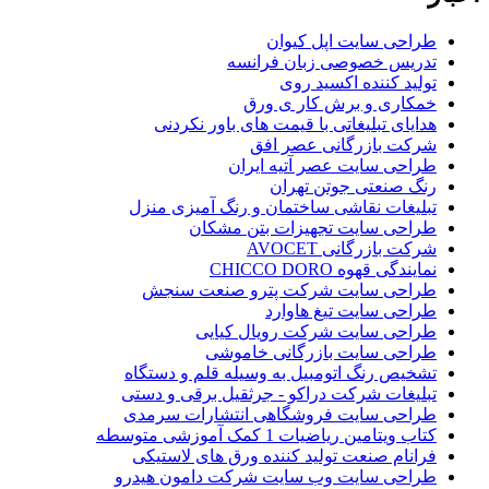
طراحی سایت اپل کیوان
تدریس خصوصی زبان فرانسه
تولید کننده اکسید روی
خمکاری و برش کار ی ورق
هدایای تبلیغاتی با قیمت های باور نکردنی
شرکت بازرگانی عصر افق
طراحی سایت عصر آتیه ایران
رنگ صنعتی جوتن تهران
تبلیغات نقاشی ساختمان و رنگ آمیزی منزل
طراحی سایت تجهیزات بتن مشکان
شرکت بازرگانی AVOCET
نمایندگی قهوه CHICCO DORO
طراحی سایت شرکت پترو صنعت سنجش
طراحی سایت تیغ هاوارد
طراحی سایت شرکت رویال کیایی
طراحی سایت بازرگانی خاموشی
تشخیص رنگ اتومبیل به وسیله قلم و دستگاه
تبلیغات شرکت دراکو - جرثقیل برقی و دستی
طراحی سایت فروشگاهی انتشارات سرمدی
کتاب ویتامین ریاضیات 1 کمک آموزشی متوسطه
فرانام صنعت تولید کننده ورق های لاستیکی
طراحی سایت وب سایت شرکت دامون هیدرو