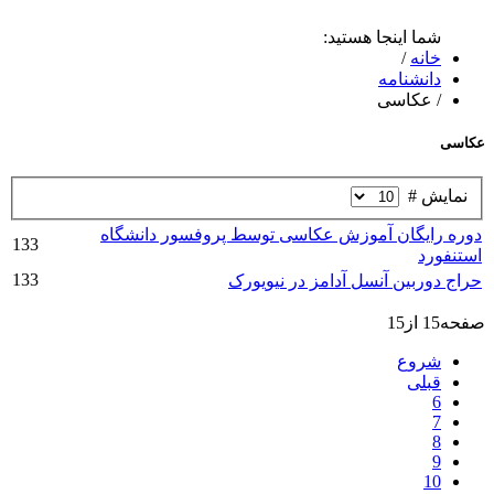
شما اینجا هستید:
خانه
/
دانشنامه
/
عکاسی
عکاسی
نمایش #
دوره رایگان آموزش عکاسی توسط پروفسور دانشگاه
133
استنفورد
133
حراج دوربین آنسل آدامز در نیویورک
صفحه15 از15
شروع
قبلی
6
7
8
9
10