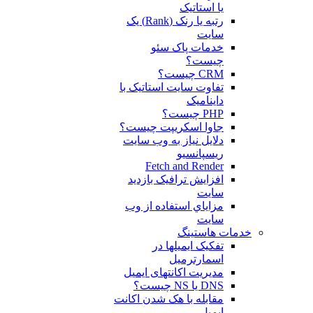
یا استاتیک
رتبه یا رنک (Rank) یک
سایت
خدمات پاک سئو
چیست؟
CRM چیست؟
تفاوت سایت استاتیک با
داینامیک
PHP چیست؟
جاوا اسکریپت چیست؟
دلايل نياز به وب سايت
ريسپانسيو
Fetch and Render
افزایش ترافیک بازدید
سایت
مزاياي استفاده از وب
سايت
خدمات هاستینگ
تفکیک ایمیلها در
اسمارترمیل
مدیریت اکانتهای ایمیل
DNS یا NS چیست؟
مقابله با هک شدن اکانت
ایمیل