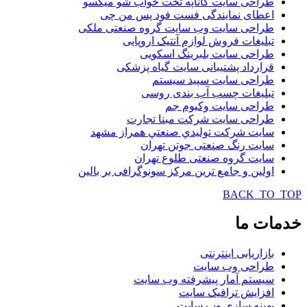
طراحی سایت کاناپه تخت خواب شو میکسو
اعطای نمایندگی فست فود پس من چی
طراحی سایت وب سایت گروه صنعتی ملکی
تبلیغات فروش لوازم آنتیک اروپایی
طراحی سایت بلبرینگ اسکویی
قرارداد پشتیبانی سایت گیاه پزشکی
طراحی سایت سپید سیستم
تبلیغات چسب آب بندی روسی
طراحی سایت وکیوم جم
طراحی سایت شرکت مبنا تجارت
سایت شركت توليدي صنعتي همراز مشهد
سایت رنگ صنعتی جوتن تهران
سایت گروه صنعتی طلوع تهران
اولین و جامع ترین مرکز سونوگرافی بر بالین
BACK_TO_TOP
خدمات
ما
بازاریابی اینترنتی
طراحی وب سایت
سیستم آمار پیشرفته وب سایت
افزایش ترافیک سایت
بهینه سازی وب سایت