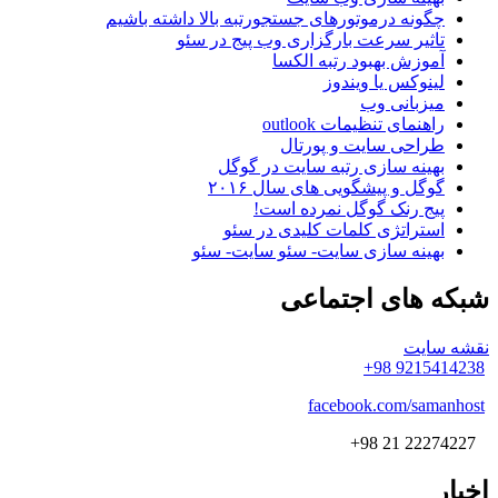
چگونه درموتورهای جستجورتبه بالا داشته باشیم
تاثیر سرعت بارگزاری وب پیج در سئو
آموزش بهبود رتبه الکسا
لینوکس یا ویندوز
میزبانی وب
راهنمای تنظیمات outlook
طراحی سایت و پورتال
بهینه سازی رتبه سایت در گوگل
گوگل و پیشگویی های سال ۲۰۱۶
پیج رنک گوگل نمرده است!
استراتژی کلمات کلیدی در سئو
بهینه سازی سایت- سئو سایت- سئو
شبکه
های اجتماعی
نقشه سایت
9215414238 98+
facebook.com/samanhost
22274227 21 98+
اخبار