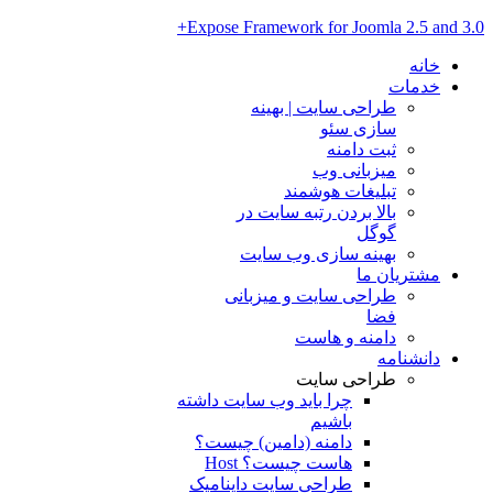
Expose Framework for Joomla 2.5 and 3.0+
خانه
خدمات
طراحی سایت | بهینه
سازی سئو
ثبت دامنه
میزبانی وب
تبلیغات هوشمند
بالا بردن رتبه سایت در
گوگل
بهینه سازی وب سایت
مشتریان ما
طراحی سایت و میزبانی
فضا
دامنه و هاست
دانشنامه
طراحی سایت
چرا باید وب سایت داشته
باشیم
دامنه (دامین) چیست؟
هاست چیست؟ Host
طراحی سایت داینامیک