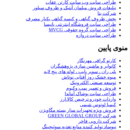
طراحی سایت وب سایت کارتن عقاب
تبلیغات فروش مبلمان آنتیک و ظروف سیلور
شرکت بتا
پخش ظروف گیاهی و کیسه گیاهی یکبار مصرف
طراحی سایت فروشگاه اینترنتی بانیسا
طراحی سایت گروه حقوقی MVCG
طراحی سایت دروازه
منوی
پایین
کارتو گرافی مهرنگار
کانوایر و ماشین سازی پژوهشگران
پلی ران ، سوپر پایپ ، لوله های پنج لایه
میوه خشک روز آفتابی نوتاش
توسعه صنعتی الکترونیک
فروش و تعمیر پمپ وکیوم
طراحی سایت پوشاک آماندا
واردات خودرو.ترخیص کالا.ارز
کیمیا لوتوس شیمی
فروش ویژه تجهیزات مدار بسته مگاویژن
شرکت GREEN GLOBAL GROUP
شرکت دارویی فاخر
نیوساد تولید کننده منابع تغذیه سوئیچینگ