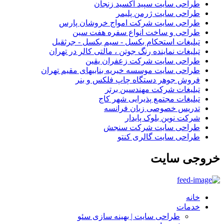
طراحی سایت سپید اکسید زنجان
طراحی سایت ژرمن پلیمر
طراحی سایت شرکت امواج خروشان پارس
طراحی و ساخت انواع سفره هفت سین
تبلیغات استحکام بکسل - سیم بکسل - جرثقیل
تبلیغات نماینده رنگ جوتن ، مالتی کالر در تهران
طراحی سایت شرکت زعفران یقین
طراحی سایت موسسه خیریه بنابیهای مقیم تهران
فروش جوهر دستگاه چاپ فلکس و بنر
تبلیغات شرکت مهندسین برتر
تبلیغات مجتمع پذیرایی شهر کاج
تدریس خصوصی زبان فرانسه
شرکت نوین بلوک پایدار
طراحی سایت شرکت سنجش
طراحی سایت گالری کنتو
خروجی
سایت
خانه
خدمات
طراحی سایت | بهینه سازی سئو