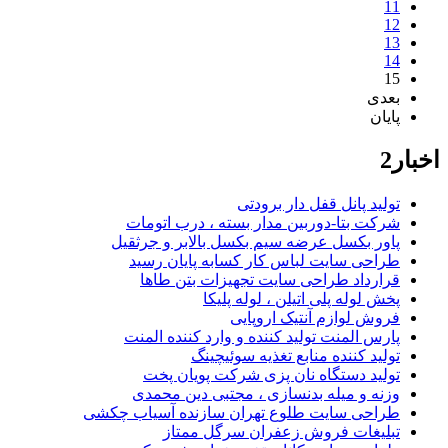
11
12
13
14
15
بعدی
پایان
اخبار2
تولید پانل قفل دار برودتی
شرکت بتا-دوربین مدار بسته ، درب اتومات
پاور بکسل عرضه سیم بکسل بالابر و جرثقیل
طراحی سایت لباس کار کسابه پایان رسید
قرارداد طراحی سایت تجهیزات بتن طاها
پخش لوله پلی اتیلن ، لوله پلیکا
فروش لوازم آنتیک اروپایی
پارس المنت تولید کننده و وارد کننده المنت
تولید کننده منابع تغذیه سوئیچینگ
تولید دستگاه نان پزی شرکت پویان پخت
وزنه و میله بدنسازی ، مجتبی دین محمدی
طراحی سایت طلوع تهران سازنده آسیاب چکشی
تبلیغات فروش زعفران سرگل ممتاز