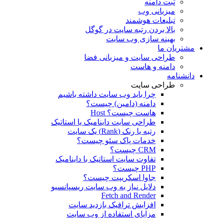
ثبت دامنه
میزبانی وب
تبلیغات هوشمند
بالا بردن رتبه سایت در گوگل
بهینه سازی وب سایت
مشتریان ما
طراحی سایت و میزبانی فضا
دامنه و هاست
دانشنامه
طراحی سایت
چرا باید وب سایت داشته باشیم
دامنه (دامین) چیست؟
هاست چیست؟ Host
طراحی سایت داینامیک یا استاتیک
رتبه یا رنک (Rank) یک سایت
خدمات پاک سئو چیست؟
CRM چیست؟
تفاوت سایت استاتیک با داینامیک
PHP چیست؟
جاوا اسکریپت چیست؟
دلايل نياز به وب سايت ريسپانسيو
Fetch and Render
افزایش ترافیک بازدید سایت
مزاياي استفاده از وب سايت