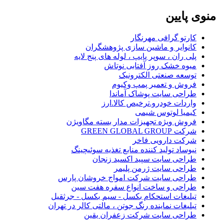
منوی
پایین
کارتو گرافی مهرنگار
کانوایر و ماشین سازی پژوهشگران
پلی ران ، سوپر پایپ ، لوله های پنج لایه
میوه خشک روز آفتابی نوتاش
توسعه صنعتی الکترونیک
فروش و تعمیر پمپ وکیوم
طراحی سایت پوشاک آماندا
واردات خودرو.ترخیص کالا.ارز
کیمیا لوتوس شیمی
فروش ویژه تجهیزات مدار بسته مگاویژن
شرکت GREEN GLOBAL GROUP
شرکت دارویی فاخر
نیوساد تولید کننده منابع تغذیه سوئیچینگ
طراحی سایت سپید اکسید زنجان
طراحی سایت ژرمن پلیمر
طراحی سایت شرکت امواج خروشان پارس
طراحی و ساخت انواع سفره هفت سین
تبلیغات استحکام بکسل - سیم بکسل - جرثقیل
تبلیغات نماینده رنگ جوتن ، مالتی کالر در تهران
طراحی سایت شرکت زعفران یقین