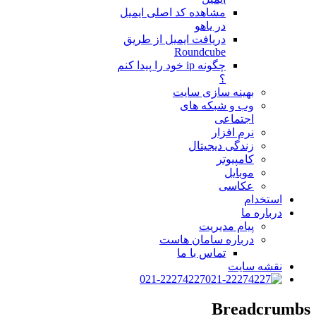
مشاهده کد اصلی ایمیل
در یاهو
دریافت ایمیل از طریق
Roundcube
چگونه ip خود را پیدا کنم
؟
بهینه سازی سایت
وب و شبکه های
اجتماعی
نرم افزار
زندگی دیجیتال
کامپیوتر
موبایل
عکاسی
استخدام
درباره ما
پیام مدیریت
درباره سامان هاست
تماس با ما
نقشه سایت
021-22274227
Breadcrumbs