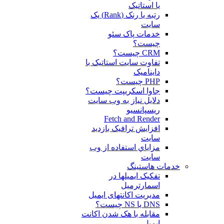
یا استاتیک
رتبه یا رنک (Rank) یک
سایت
خدمات پاک سئو
چیست؟
CRM چیست؟
تفاوت سایت استاتیک با
داینامیک
PHP چیست؟
جاوا اسکریپت چیست؟
دلايل نياز به وب سايت
ريسپانسيو
Fetch and Render
افزایش ترافیک بازدید
سایت
مزاياي استفاده از وب
سايت
خدمات هاستینگ
تفکیک ایمیلها در
اسمارترمیل
مدیریت اکانتهای ایمیل
DNS یا NS چیست؟
مقابله با هک شدن اکانت
ایمیل