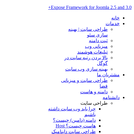
Expose Framework for Joomla 2.5 and 3.0+
خانه
خدمات
طراحی سایت | بهینه
سازی سئو
ثبت دامنه
میزبانی وب
تبلیغات هوشمند
بالا بردن رتبه سایت در
گوگل
بهینه سازی وب سایت
مشتریان ما
طراحی سایت و میزبانی
فضا
دامنه و هاست
دانشنامه
طراحی سایت
چرا باید وب سایت داشته
باشیم
دامنه (دامین) چیست؟
هاست چیست؟ Host
طراحی سایت داینامیک