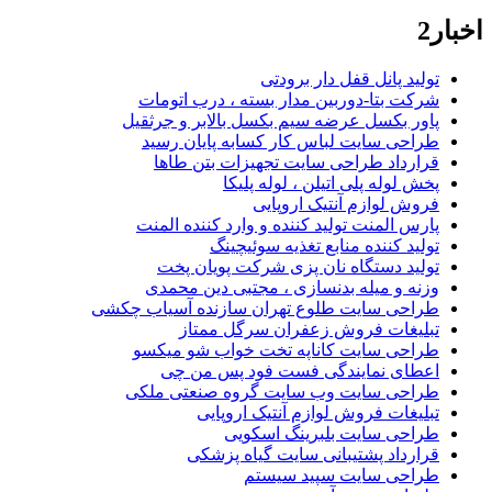
اخبار2
تولید پانل قفل دار برودتی
شرکت بتا-دوربین مدار بسته ، درب اتومات
پاور بکسل عرضه سیم بکسل بالابر و جرثقیل
طراحی سایت لباس کار کسابه پایان رسید
قرارداد طراحی سایت تجهیزات بتن طاها
پخش لوله پلی اتیلن ، لوله پلیکا
فروش لوازم آنتیک اروپایی
پارس المنت تولید کننده و وارد کننده المنت
تولید کننده منابع تغذیه سوئیچینگ
تولید دستگاه نان پزی شرکت پویان پخت
وزنه و میله بدنسازی ، مجتبی دین محمدی
طراحی سایت طلوع تهران سازنده آسیاب چکشی
تبلیغات فروش زعفران سرگل ممتاز
طراحی سایت کاناپه تخت خواب شو میکسو
اعطای نمایندگی فست فود پس من چی
طراحی سایت وب سایت گروه صنعتی ملکی
تبلیغات فروش لوازم آنتیک اروپایی
طراحی سایت بلبرینگ اسکویی
قرارداد پشتیبانی سایت گیاه پزشکی
طراحی سایت سپید سیستم