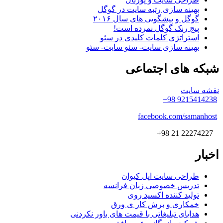
بهینه سازی رتبه سایت در گوگل
گوگل و پیشگویی های سال ۲۰۱۶
پیج رنک گوگل نمرده است!
استراتژی کلمات کلیدی در سئو
بهینه سازی سایت- سئو سایت- سئو
شبکه
های اجتماعی
نقشه سایت
9215414238 98+
facebook.com/samanhost
22274227 21 98+
اخبار
طراحی سایت اپل کیوان
تدریس خصوصی زبان فرانسه
تولید کننده اکسید روی
خمکاری و برش کار ی ورق
هدایای تبلیغاتی با قیمت های باور نکردنی