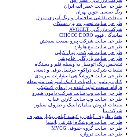
شرکت بازرگانی عصر افق
طراحی سایت عصر آتیه ایران
رنگ صنعتی جوتن تهران
تبلیغات نقاشی ساختمان و رنگ آمیزی منزل
طراحی سایت تجهیزات بتن مشکان
شرکت بازرگانی AVOCET
نمایندگی قهوه CHICCO DORO
طراحی سایت شرکت پترو صنعت سنجش
طراحی سایت تیغ هاوارد
طراحی سایت شرکت رویال کیایی
طراحی سایت بازرگانی خاموشی
تشخیص رنگ اتومبیل به وسیله قلم و دستگاه
تبلیغات شرکت دراکو - جرثقیل برقی و دستی
طراحی سایت فروشگاهی انتشارات سرمدی
کتاب ویتامین ریاضیات 1 کمک آموزشی متوسطه
فرانام صنعت تولید کننده ورق های لاستیکی
طراحی سایت وب سایت شرکت دامون هیدرو
طراحی سایت وب سایت کارتن عقاب
تبلیغات فروش مبلمان آنتیک و ظروف سیلور
شرکت بتا
پخش ظروف گیاهی و کیسه گیاهی یکبار مصرف
طراحی سایت فروشگاه اینترنتی بانیسا
طراحی سایت گروه حقوقی MVCG
طراحی سایت دروازه