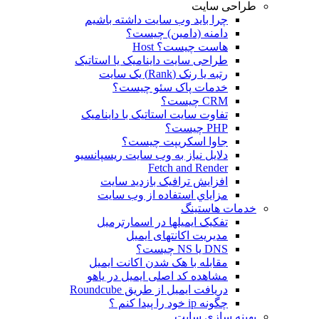
طراحی سایت
چرا باید وب سایت داشته باشیم
دامنه (دامین) چیست؟
هاست چیست؟ Host
طراحی سایت داینامیک یا استاتیک
رتبه یا رنک (Rank) یک سایت
خدمات پاک سئو چیست؟
CRM چیست؟
تفاوت سایت استاتیک با داینامیک
PHP چیست؟
جاوا اسکریپت چیست؟
دلايل نياز به وب سايت ريسپانسيو
Fetch and Render
افزایش ترافیک بازدید سایت
مزاياي استفاده از وب سايت
خدمات هاستینگ
تفکیک ایمیلها در اسمارترمیل
مدیریت اکانتهای ایمیل
DNS یا NS چیست؟
مقابله با هک شدن اکانت ایمیل
مشاهده کد اصلی ایمیل در یاهو
دریافت ایمیل از طریق Roundcube
چگونه ip خود را پیدا کنم ؟
بهینه سازی سایت