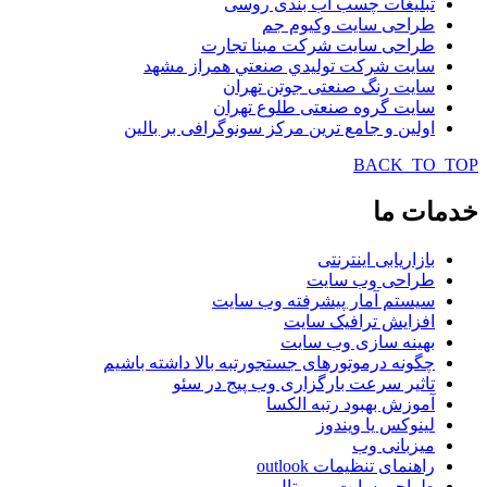
تبلیغات چسب آب بندی روسی
طراحی سایت وکیوم جم
طراحی سایت شرکت مبنا تجارت
سایت شركت توليدي صنعتي همراز مشهد
سایت رنگ صنعتی جوتن تهران
سایت گروه صنعتی طلوع تهران
اولین و جامع ترین مرکز سونوگرافی بر بالین
BACK_TO_TOP
خدمات
ما
بازاریابی اینترنتی
طراحی وب سایت
سیستم آمار پیشرفته وب سایت
افزایش ترافیک سایت
بهینه سازی وب سایت
چگونه درموتورهای جستجورتبه بالا داشته باشیم
تاثیر سرعت بارگزاری وب پیج در سئو
آموزش بهبود رتبه الکسا
لینوکس یا ویندوز
میزبانی وب
راهنمای تنظیمات outlook
طراحی سایت و پورتال