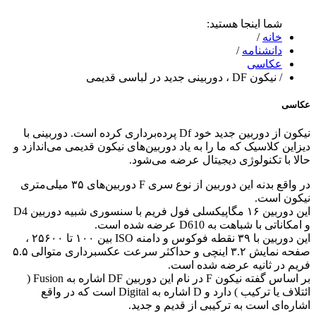
شما اینجا هستید:
خانه
/
دانشنامه
/
عکاسی
/
نیکون DF ، دوربینی جدید در لباسی قدیمی
عکاسی
نیکون از دوربین جدید خود Df پرده‌برداری کرده است. دوربینی با
دیزاین کلاسیک که ما را به یاد دوربین‌های نیکون قدیمی می‌اندازد و
حالا با تکنولوژی دیجیتال عرضه می‌شود.
در واقع بدنه این دوربین از نوع سری F دوربین‌های ۳۵ میلی‌متری
نیکون است.
این دوربین ۱۶ مگاپیکسلی فول فریم با سنسوری شبیه دوربین D4
و امکاناتی با شباهت به D610 عرضه شده است.
این دوربین با ۳۹ نقطه فوکوس و دامنه ISO بین ۱۰۰ تا ۲۵۶۰۰ ،
صفحه نمایش ۳.۲ اینچی و حداکثر سرعت عکسبرداری متوالی ۵.۵
فریم در ثانیه عرضه شده است.
بر اساس گفته نیکون F در نام این دوربین DF اشاره به Fusion (‌
ائتلاف یا ترکیب ) دارد و D اشاره به Digital است که در واقع
اشاره‌ای است به ترکیبی از قدیم و جدید.