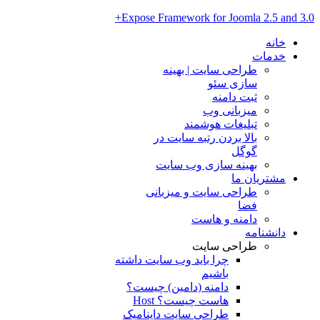
Expose Framework for Joomla 2.5 and 3.0+
خانه
خدمات
طراحی سایت | بهینه
سازی سئو
ثبت دامنه
میزبانی وب
تبلیغات هوشمند
بالا بردن رتبه سایت در
گوگل
بهینه سازی وب سایت
مشتریان ما
طراحی سایت و میزبانی
فضا
دامنه و هاست
دانشنامه
طراحی سایت
چرا باید وب سایت داشته
باشیم
دامنه (دامین) چیست؟
هاست چیست؟ Host
طراحی سایت داینامیک