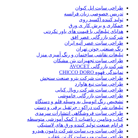
طراحی سایت اپل کیوان
تدریس خصوصی زبان فرانسه
تولید کننده اکسید روی
خمکاری و برش کار ی ورق
هدایای تبلیغاتی با قیمت های باور نکردنی
شرکت بازرگانی عصر افق
طراحی سایت عصر آتیه ایران
رنگ صنعتی جوتن تهران
تبلیغات نقاشی ساختمان و رنگ آمیزی منزل
طراحی سایت تجهیزات بتن مشکان
شرکت بازرگانی AVOCET
نمایندگی قهوه CHICCO DORO
طراحی سایت شرکت پترو صنعت سنجش
طراحی سایت تیغ هاوارد
طراحی سایت شرکت رویال کیایی
طراحی سایت بازرگانی خاموشی
تشخیص رنگ اتومبیل به وسیله قلم و دستگاه
تبلیغات شرکت دراکو - جرثقیل برقی و دستی
طراحی سایت فروشگاهی انتشارات سرمدی
کتاب ویتامین ریاضیات 1 کمک آموزشی متوسطه
فرانام صنعت تولید کننده ورق های لاستیکی
طراحی سایت وب سایت شرکت دامون هیدرو
طراحی سایت وب سایت کارتن عقاب