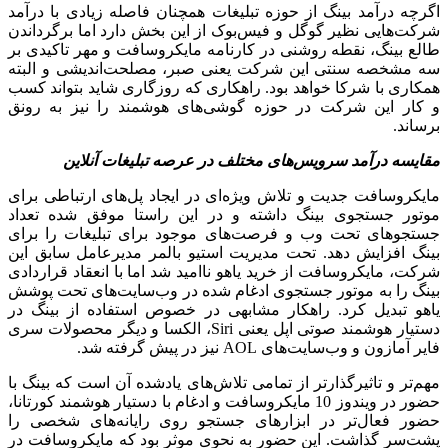
اگرچه درآمد بینگ از حوزه تبلیغات همچنان فاصله زیادی با درآمد
شرکت‌هایی نظیر گوگل و فیس‌بوک از این بخش دارد اما برگرداندن
طالع بینگ، نقطه روشنی در کارنامه مایکروسافت و مهر تاکیدی بر
سه مشخصه سنتی این شرکت یعنی صبر، مصلحت‌اندیشی و البته
همکاری با شرکا خواهد بود. راهکاری که روزگاری شاید بتواند کسب
و کار این شرکت در حوزه گوشی‌های هوشمند را نیز به رونق
برساند.
مقایسه درآمد سرویس‌های مختلف در عرصه تبلیغات آنلاین
مایکروسافت جدیت و تلاش ویژه‌ای در ایجاد پل‌های ارتباطی برای
موتور جستجوی بینگ داشته و در این راستا موفق شده تعداد
جستجوهای تحت وب و فرصت‌های موجود برای تبلیغات را برای
بینگ افزایش دهد. تحت مدیریت استیو بالمر مدیرعامل سابق این
شرکت، مایکروسافت از خرید یاهو ناامید شد اما با انعقاد قراردادی
بینگ را به موتور جستجوی ادغام شده در وب‌سایت‌های تحت پوشش
یاهو تبدیل کرد. راهکار مشابهی در خصوص استفاده از بینگ در
دستیار هوشمند صوتی اپل یعنی Siri، الکسا و دیگر محصولات سری
فایر آمازون و وب‌سایت‌های AOL نیز در پیش گرفته شد.
مهم‌تر و تاثیرگذارتر از تمامی تلاش‌های یادشده آن است که بینگ با
حضور در ویندوز 10 مایکروسافت و ادغام با دستیار هوشمند کورتانا،
حضور فعال‌تر در ابزارهای جستجو روی رایانه‌های شخصی را
پشت‌سر گذاشت. این حضور به نحوی موثر بود که مایکروسافت در