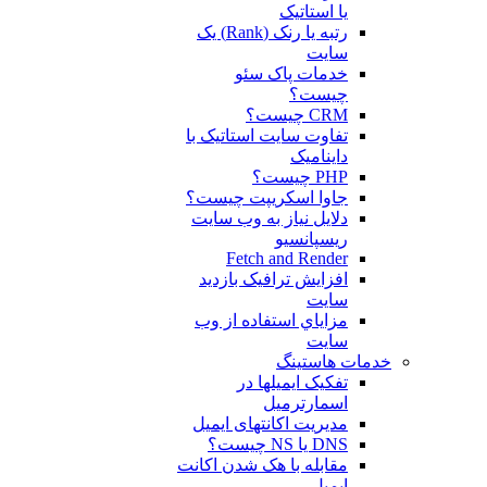
یا استاتیک
رتبه یا رنک (Rank) یک
سایت
خدمات پاک سئو
چیست؟
CRM چیست؟
تفاوت سایت استاتیک با
داینامیک
PHP چیست؟
جاوا اسکریپت چیست؟
دلايل نياز به وب سايت
ريسپانسيو
Fetch and Render
افزایش ترافیک بازدید
سایت
مزاياي استفاده از وب
سايت
خدمات هاستینگ
تفکیک ایمیلها در
اسمارترمیل
مدیریت اکانتهای ایمیل
DNS یا NS چیست؟
مقابله با هک شدن اکانت
ایمیل