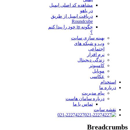
مشاهده کد اصلی ایمیل
در یاهو
دریافت ایمیل از طریق
Roundcube
چگونه ip خود را پیدا کنم
؟
بهینه سازی سایت
وب و شبکه های
اجتماعی
نرم افزار
زندگی دیجیتال
کامپیوتر
موبایل
عکاسی
استخدام
درباره ما
پیام مدیریت
درباره سامان هاست
تماس با ما
نقشه سایت
021-22274227
Breadcrumbs