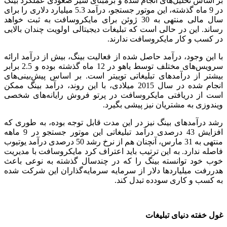
بر اساس تحلیل‌های انجام شده و برمبنای سیر صعودی عملکرد بینگ
در 9 ماه گذشته، این موتور جستجو، درآمد 5.3 میلیارد دلاری را برای
سال مالی منتهی به 30 ژوئن برای مایکروسافت به ثبت خواهد
رساند. این در حالی است که تبلیغات دیجیتالی اولویت چندان بالایی
در کسب و کار مایکروسافت ندارند.
با این وجود، درآمد حاصل شده از فعالیت بینگ، بیش از درآمد ارائه
سرویس‌های مختلف توسط یاهو در 12 ماه گذشته بوده و 2.5 برابر
بیشتر از درآمدهای تبلیغاتی توییتر است. بر اساس پیش‌بینی‌های
انجام شده در سال 2015 میلادی، با این روند، درآمد بینگ ممکن
است از دریافتی مایکروسافت در پرتو فروش رایانه‌های شخصی
ویندوزی به مشتریان نیز پیشی بگیرد.
رشد درآمدهای بینگ نیز در این مدت قابل توجه بوده، به طوری که
افزایش 43 درصدی درآمد تبلیغاتی این موتور جستجو در 9 ماهه
منتهی به 31 مارس، آنچنان هم از نرخ رشد 50 درصدی درآمد یوتیوب
فاصله ندارد. به این ترتیب باید اعتراف کرد مایکروسافت با مدیریت
خوب خود توانسته بینگ را که در چندسال گذشته به نوعی باعث
هدررفت میلیاردها دلار از سرمایه سرمایه‌گذاران این شرکت شده
به کسب و کاری سودده تبدل کند.
غول خفته دنیای تبلیغات