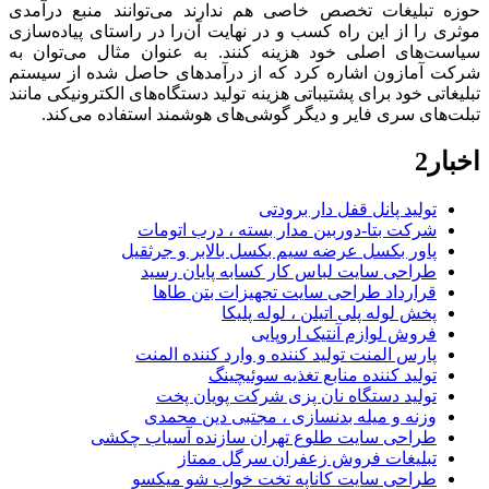
حوزه تبلیغات تخصص خاصی هم ندارند می‌توانند منبع درآمدی
موثری را از این راه کسب و در نهایت آن‌را در راستای پیاده‌سازی
سیاست‌های اصلی خود هزینه کنند. به عنوان مثال می‌توان به
شرکت آمازون اشاره کرد که از درآمدهای حاصل شده از سیستم
تبلیغاتی خود برای پشتیباتی هزینه تولید دستگاه‌های الکترونیکی مانند
تبلت‌های سری فایر و دیگر گوشی‌های هوشمند استفاده می‌کند.
اخبار2
تولید پانل قفل دار برودتی
شرکت بتا-دوربین مدار بسته ، درب اتومات
پاور بکسل عرضه سیم بکسل بالابر و جرثقیل
طراحی سایت لباس کار کسابه پایان رسید
قرارداد طراحی سایت تجهیزات بتن طاها
پخش لوله پلی اتیلن ، لوله پلیکا
فروش لوازم آنتیک اروپایی
پارس المنت تولید کننده و وارد کننده المنت
تولید کننده منابع تغذیه سوئیچینگ
تولید دستگاه نان پزی شرکت پویان پخت
وزنه و میله بدنسازی ، مجتبی دین محمدی
طراحی سایت طلوع تهران سازنده آسیاب چکشی
تبلیغات فروش زعفران سرگل ممتاز
طراحی سایت کاناپه تخت خواب شو میکسو