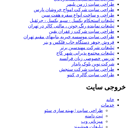
طراحی سایت ژرمن پلیمر
طراحی سایت شرکت امواج خروشان پارس
طراحی و ساخت انواع سفره هفت سین
تبلیغات استحکام بکسل - سیم بکسل - جرثقیل
تبلیغات نماینده رنگ جوتن ، مالتی کالر در تهران
طراحی سایت شرکت زعفران یقین
طراحی سایت موسسه خیریه بنابیهای مقیم تهران
فروش جوهر دستگاه چاپ فلکس و بنر
تبلیغات شرکت مهندسین برتر
تبلیغات مجتمع پذیرایی شهر کاج
تدریس خصوصی زبان فرانسه
شرکت نوین بلوک پایدار
طراحی سایت شرکت سنجش
طراحی سایت گالری کنتو
خروجی
سایت
خانه
خدمات
طراحی سایت | بهینه سازی سئو
ثبت دامنه
میزبانی وب
تبلیغات هوشمند