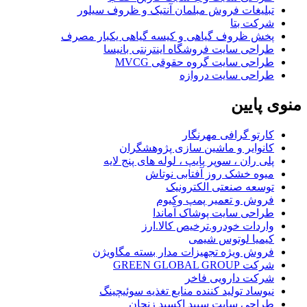
تبلیغات فروش مبلمان آنتیک و ظروف سیلور
شرکت بتا
پخش ظروف گیاهی و کیسه گیاهی یکبار مصرف
طراحی سایت فروشگاه اینترنتی بانیسا
طراحی سایت گروه حقوقی MVCG
طراحی سایت دروازه
منوی
پایین
کارتو گرافی مهرنگار
کانوایر و ماشین سازی پژوهشگران
پلی ران ، سوپر پایپ ، لوله های پنج لایه
میوه خشک روز آفتابی نوتاش
توسعه صنعتی الکترونیک
فروش و تعمیر پمپ وکیوم
طراحی سایت پوشاک آماندا
واردات خودرو.ترخیص کالا.ارز
کیمیا لوتوس شیمی
فروش ویژه تجهیزات مدار بسته مگاویژن
شرکت GREEN GLOBAL GROUP
شرکت دارویی فاخر
نیوساد تولید کننده منابع تغذیه سوئیچینگ
طراحی سایت سپید اکسید زنجان