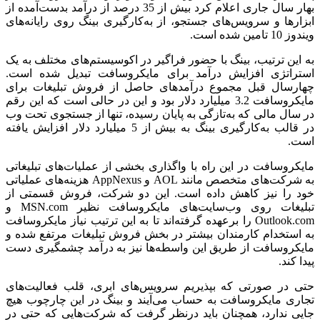
بهار سال جاری اعلام کرد بیش از 35 درصد از درآمد بدست‌آمده از
ابزارها و سرویس‌های جستجو، از به‌کارگیری بینگ روی رایانه‌های
ویندوز 10 تامین شده است.
به این ترتیب، بینگ با حضور فراگیر در اکوسیستم‌های مختلف به یک
استراتژی افزایش درآمد برای مایکروسافت تبدیل شده است.
چهارسال قبل مجموع درآمدهای حاصل از فروش تبلیغات برای
مایکروسافت 3.2 میلیارد دلار بود و این در حالی است که این رقم
در سال مالی که به‌تازگی به‌ پایان رسیده، تنها از جستجوی تحت وب
در قالب به‌کارگیری بینگ به بیش از 5 میلیارد دلار افزایش یافته
است.
مایکروسافت در این راه با واگذاری بخشی از عملیات‌های تبلیغاتی
به شرکت‌های متخصص مانند AOL و AppNexus هزینه‌های عملیاتی
خود را نیز کاهش داده است. این دو شرکت، فروش قسمتی از
تبلیغات روی وب‌سایت‌های مایکروسافت نظیر MSN.com و
Outlook.com را برعهده گرفته‌اند تا به این ترتیب نیاز مایکروسافت
به استخدام کارمندان بیشتر در بخش فروش تبلیغات مرتفع شده و
مایکروسافت از طریق این واسطه‌ها نیز به درآمد چشمگیری دست
پیدا کند.
حتی در صورتی که بپذیریم سرویس‌های ابری، قلب فعالیت‌های
تجاری مایکروسافت به حساب می‌آیند و بینگ در این چارچوب هیچ
جایی ندارد، همچنان باید درنظر گرفت که شرکت‌هایی که حتی در