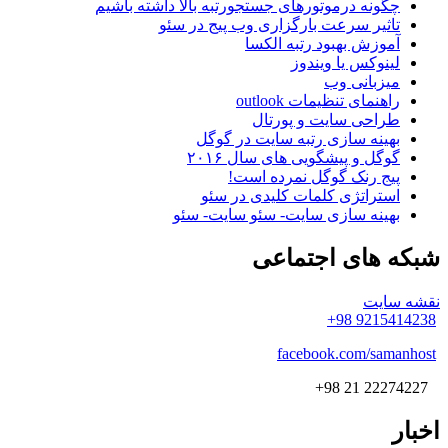
چگونه درموتورهای جستجورتبه بالا داشته باشیم
تاثیر سرعت بارگزاری وب پیج در سئو
آموزش بهبود رتبه الکسا
لینوکس یا ویندوز
میزبانی وب
راهنمای تنظیمات outlook
طراحی سایت و پورتال
بهینه سازی رتبه سایت در گوگل
گوگل و پیشگویی های سال ۲۰۱۶
پیج رنک گوگل نمرده است!
استراتژی کلمات کلیدی در سئو
بهینه سازی سایت- سئو سایت- سئو
شبکه
های اجتماعی
نقشه سایت
9215414238 98+
facebook.com/samanhost
22274227 21 98+
اخبار