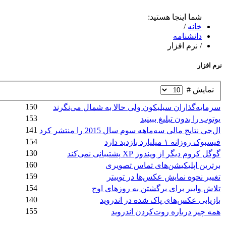
شما اینجا هستید:
خانه
/
دانشنامه
/
نرم افزار
نرم افزار
نمایش #
150
سرمایه‌گذاران سیلیکون ولی حالا به شمال می‌نگرند
153
یوتوب را بدون تبلیغ ببینید
141
ال‌جی نتایج مالی سه‌ماهه سوم سال 2015 را منتشر کرد
154
فیسبوک روزانه ۱ میلیارد بازدید دارد
130
گوگل کروم دیگر از ویندوز XP پشتیبانی نمی‌کند
160
برترین اپلیکیشن‌های تماس تصویری
159
تغییر نحوه نمایش عکس‌ها در توییتر
154
تلاش وایبر برای برگشتن به روزهای اوج
140
بازیابی عکس‌های پاک شده در اندروید
155
همه چیز درباره روت‌کردن اندروید