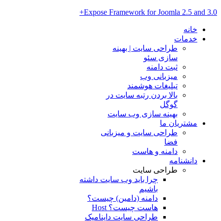
Expose Framework for Joomla 2.5 and 3.0+
خانه
خدمات
طراحی سایت | بهینه
سازی سئو
ثبت دامنه
میزبانی وب
تبلیغات هوشمند
بالا بردن رتبه سایت در
گوگل
بهینه سازی وب سایت
مشتریان ما
طراحی سایت و میزبانی
فضا
دامنه و هاست
دانشنامه
طراحی سایت
چرا باید وب سایت داشته
باشیم
دامنه (دامین) چیست؟
هاست چیست؟ Host
طراحی سایت داینامیک