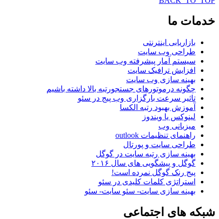
BACK_TO_TOP
خدمات
ما
بازاریابی اینترنتی
طراحی وب سایت
سیستم آمار پیشرفته وب سایت
افزایش ترافیک سایت
بهینه سازی وب سایت
چگونه درموتورهای جستجورتبه بالا داشته باشیم
تاثیر سرعت بارگزاری وب پیج در سئو
آموزش بهبود رتبه الکسا
لینوکس یا ویندوز
میزبانی وب
راهنمای تنظیمات outlook
طراحی سایت و پورتال
بهینه سازی رتبه سایت در گوگل
گوگل و پیشگویی های سال ۲۰۱۶
پیج رنک گوگل نمرده است!
استراتژی کلمات کلیدی در سئو
بهینه سازی سایت- سئو سایت- سئو
شبکه
های اجتماعی