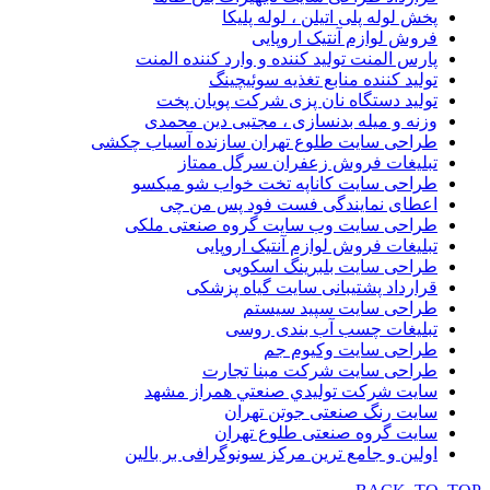
پخش لوله پلی اتیلن ، لوله پلیکا
فروش لوازم آنتیک اروپایی
پارس المنت تولید کننده و وارد کننده المنت
تولید کننده منابع تغذیه سوئیچینگ
تولید دستگاه نان پزی شرکت پویان پخت
وزنه و میله بدنسازی ، مجتبی دین محمدی
طراحی سایت طلوع تهران سازنده آسیاب چکشی
تبلیغات فروش زعفران سرگل ممتاز
طراحی سایت کاناپه تخت خواب شو میکسو
اعطای نمایندگی فست فود پس من چی
طراحی سایت وب سایت گروه صنعتی ملکی
تبلیغات فروش لوازم آنتیک اروپایی
طراحی سایت بلبرینگ اسکویی
قرارداد پشتیبانی سایت گیاه پزشکی
طراحی سایت سپید سیستم
تبلیغات چسب آب بندی روسی
طراحی سایت وکیوم جم
طراحی سایت شرکت مبنا تجارت
سایت شركت توليدي صنعتي همراز مشهد
سایت رنگ صنعتی جوتن تهران
سایت گروه صنعتی طلوع تهران
اولین و جامع ترین مرکز سونوگرافی بر بالین