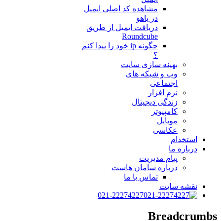
مشاهده کد اصلی ایمیل
در یاهو
دریافت ایمیل از طریق
Roundcube
چگونه ip خود را پیدا کنم
؟
بهینه سازی سایت
وب و شبکه های
اجتماعی
نرم افزار
زندگی دیجیتال
کامپیوتر
موبایل
عکاسی
استخدام
درباره ما
پیام مدیریت
درباره سامان هاست
تماس با ما
نقشه سایت
021-22274227
Breadcrumbs