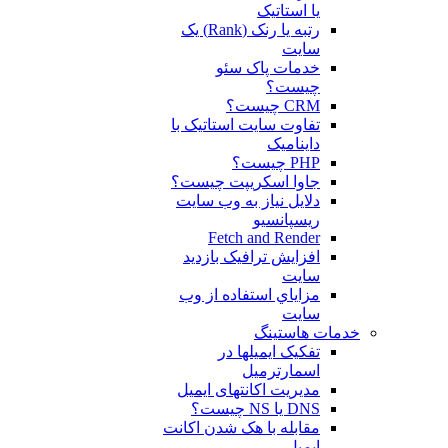
یا استاتیک
رتبه یا رنک (Rank) یک
سایت
خدمات پاک سئو
چیست؟
CRM چیست؟
تفاوت سایت استاتیک با
داینامیک
PHP چیست؟
جاوا اسکریپت چیست؟
دلايل نياز به وب سايت
ريسپانسيو
Fetch and Render
افزایش ترافیک بازدید
سایت
مزاياي استفاده از وب
سايت
خدمات هاستینگ
تفکیک ایمیلها در
اسمارترمیل
مدیریت اکانتهای ایمیل
DNS یا NS چیست؟
مقابله با هک شدن اکانت
ایمیل