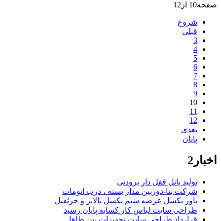
صفحه10 از12
شروع
قبلی
3
4
5
6
7
8
9
10
11
12
بعدی
پایان
اخبار2
تولید پانل قفل دار برودتی
شرکت بتا-دوربین مدار بسته ، درب اتومات
پاور بکسل عرضه سیم بکسل بالابر و جرثقیل
طراحی سایت لباس کار کسابه پایان رسید
قرارداد طراحی سایت تجهیزات بتن طاها